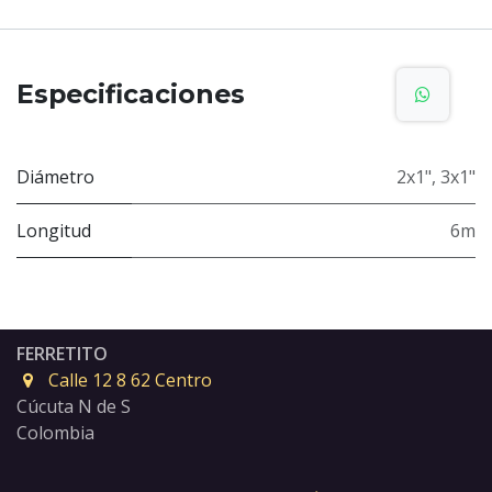
Especificaciones
Diámetro
2x1"
,
3x1"
Longitud
6m
FERRETITO
Calle 12 8 62 Centro
Cúcuta N de S
Colombia