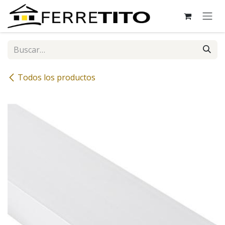
Ir al contenido
Todos los productos