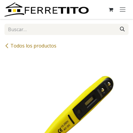
Ir al contenido
Todos los productos