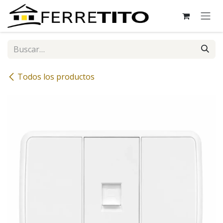
Ir al contenido
Todos los productos