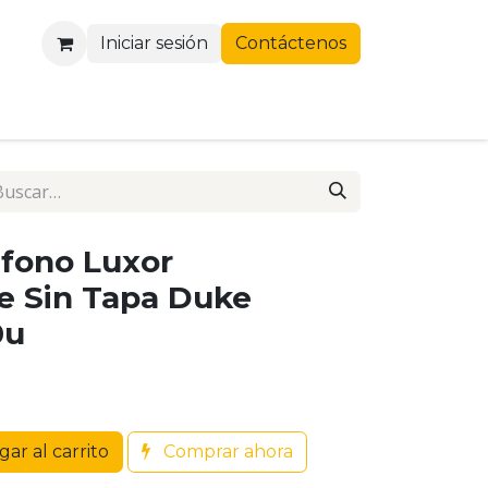
Iniciar sesión
Contáctenos
efono Luxor
e Sin Tapa Duke
0u
ar al carrito
Comprar ahora