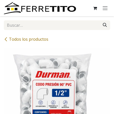
Ir al contenido
Todos los productos