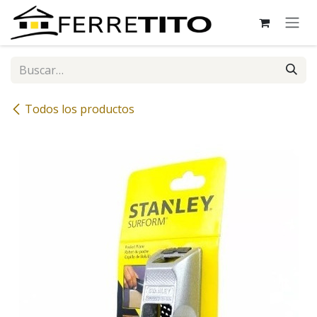
Ir al contenido
Todos los productos