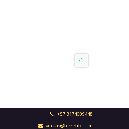
+57 3174009448
ventas@ferretito.com