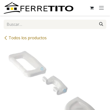
Ir al contenido
Todos los productos