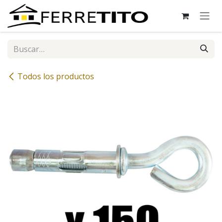
Ir al contenido
Todos los productos