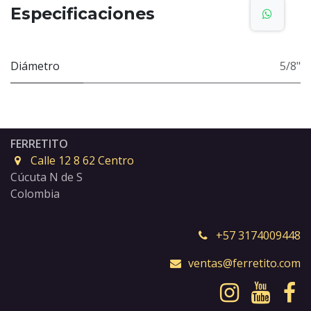
Especificaciones
Diámetro
5/8"
FERRETITO
Calle 12 8 62 Centro
Cúcuta N de S
Colombia
+57 3174009448
ventas@ferretito.com