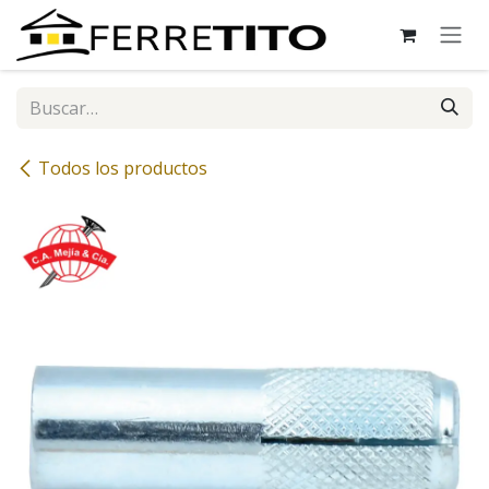
Ir al contenido
Todos los productos