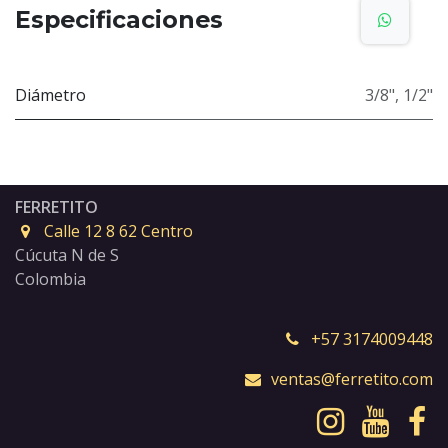
Especificaciones
Diámetro
3/8"
,
1/2"
FERRETITO
Calle 12 8 62 Centro
Cúcuta N de S
Colombia
+57 3174009448
ventas@ferretito.com