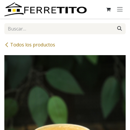
Ir al contenido
Todos los productos