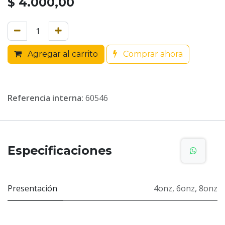
$
4.000,00
Agregar al carrito
Comprar ahora
Referencia interna:
60546
Especificaciones
Presentación
4onz
,
6onz
,
8onz