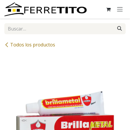
Ir al contenido
Todos los productos