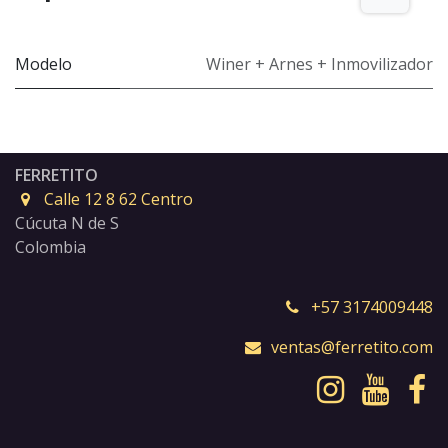
Modelo
Winer + Arnes + Inmovilizador
FERRETITO
Calle 12 8 62 Centro
Cúcuta N de S
Colombia
+57 3174009448
ventas@ferretito.com