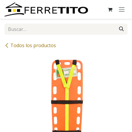
Ir al contenido
Todos los productos