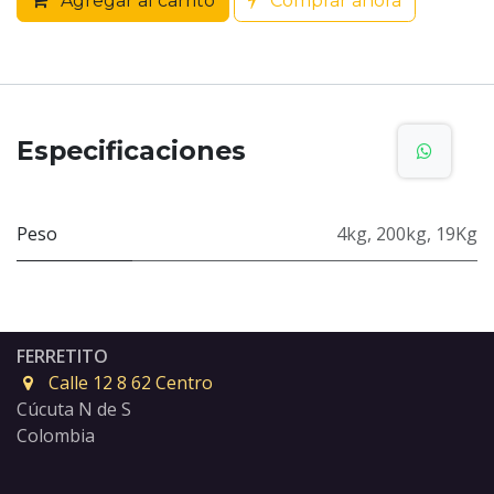
Agregar al carrito
Comprar ahora
Especificaciones
Peso
4kg
,
200kg
,
19Kg
FERRETITO
Calle 12 8 62 Centro
Cúcuta N de S
Colombia