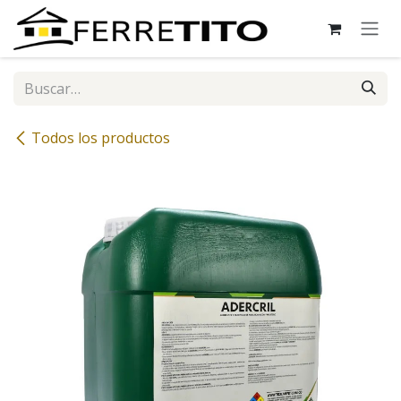
Ir al contenido
Todos los productos