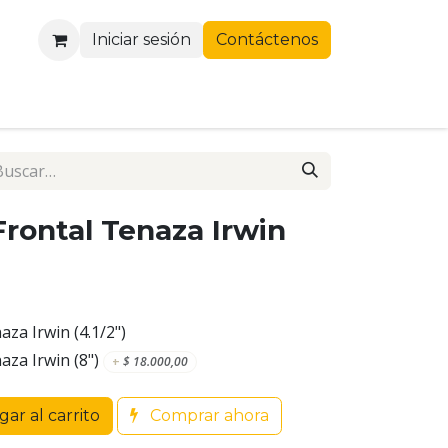
Iniciar sesión
Contáctenos
Frontal Tenaza Irwin
aza Irwin (4.1/2")
aza Irwin (8")
+
$
18.000,00
ar al carrito
Comprar ahora