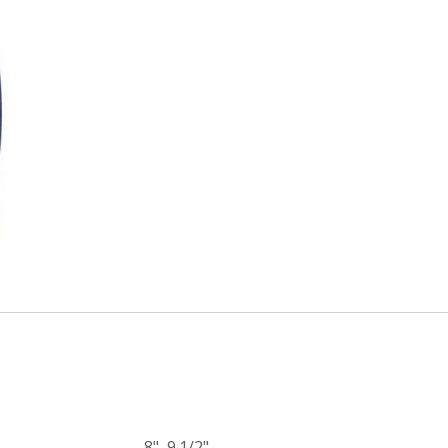
8"
,
9.1/2"