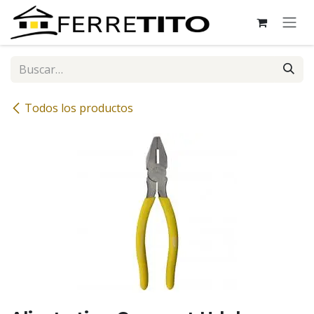
Ir al contenido
Todos los productos