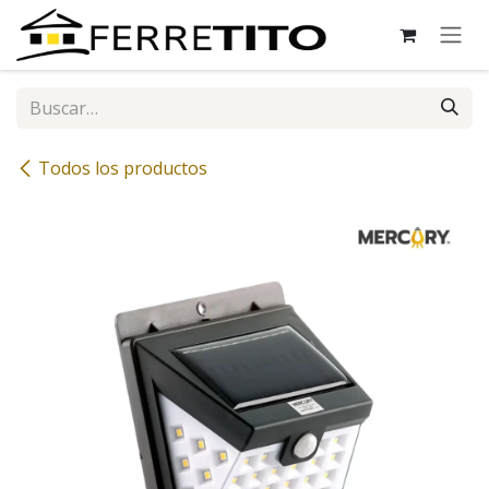
Ir al contenido
Todos los productos