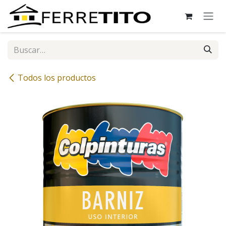
Ir al contenido
Todos los productos