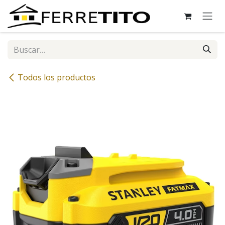
Ir al contenido
Todos los productos