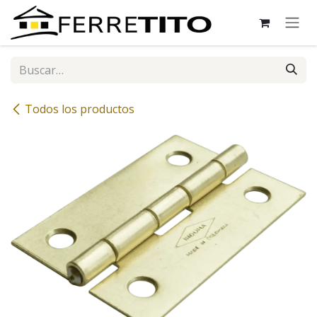
Ir al contenido
Todos los productos