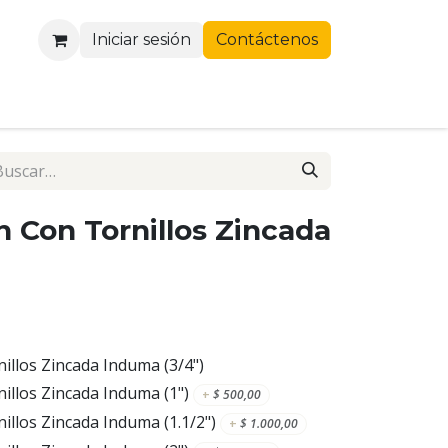
Iniciar sesión
Contáctenos
 Con Tornillos Zincada
llos Zincada Induma (3/4")
llos Zincada Induma (1")
+
$
500,00
llos Zincada Induma (1.1/2")
+
$
1.000,00