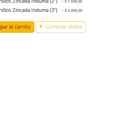
llos Zincada Induma (2")
+
$
1.500,00
llos Zincada Induma (3")
+
$
2.000,00
ar al carrito
Comprar ahora