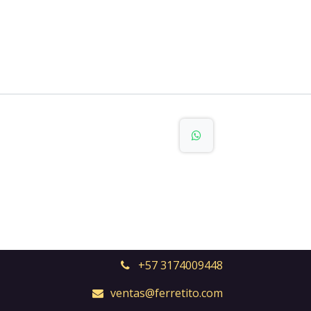
+57 3174009448
ventas@ferretito.com