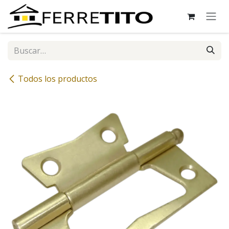
Ir al contenido
Todos los productos