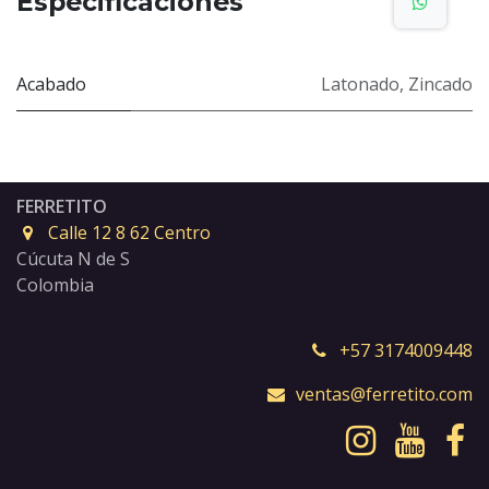
Especificaciones
Acabado
Latonado
,
Zincado
FERRETITO
Calle 12 8 62 Centro
Cúcuta N de S
Colombia
+57 3174009448
ventas@ferretito.com