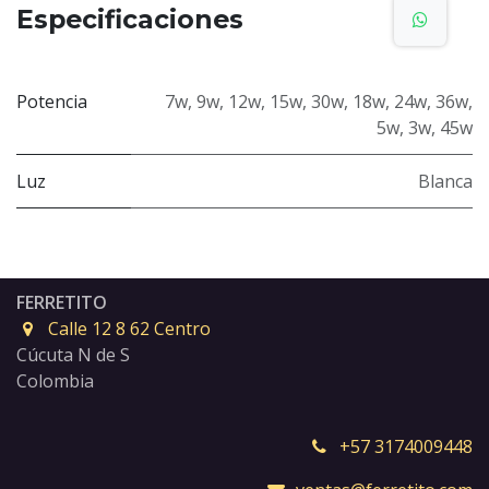
Especificaciones
Potencia
7w
,
9w
,
12w
,
15w
,
30w
,
18w
,
24w
,
36w
,
5w
,
3w
,
45w
Luz
Blanca
FERRETITO
Calle 12 8 62 Centro
Cúcuta N de S
Colombia
+57 3174009448