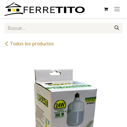
Ir al contenido
Todos los productos