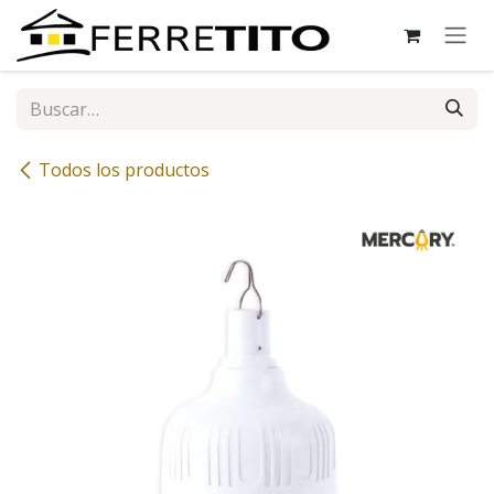
Ir al contenido
Todos los productos