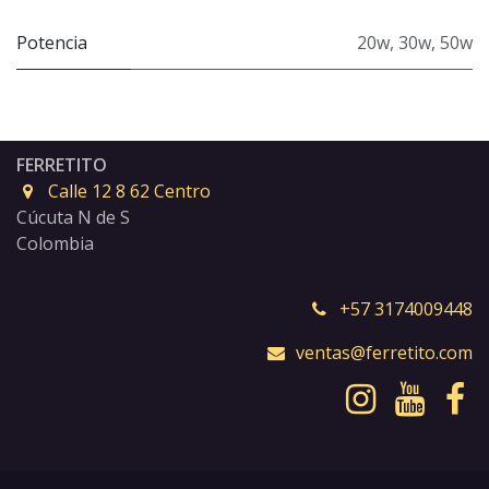
Potencia
20w
,
30w
,
50w
FERRETITO
Calle 12 8 62 Centro
Cúcuta N de S
Colombia
+57 3174009448
ventas@ferretito.com