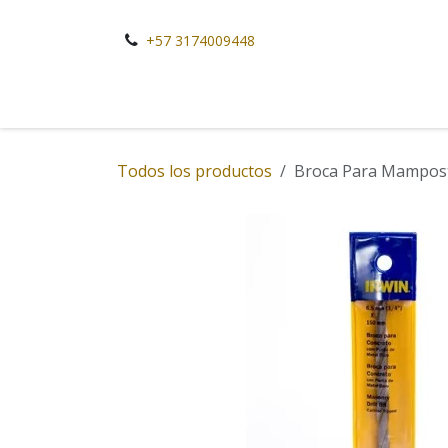
Ir al contenido
+57 3174009448
Todos los productos
Broca Para Mampost