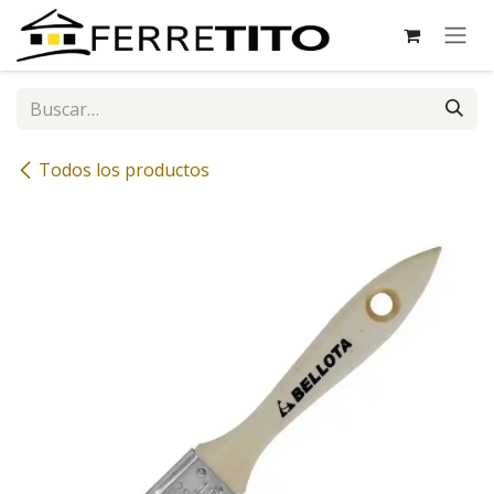
Ir al contenido
Todos los productos