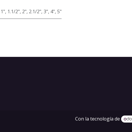
1"
,
1.1/2"
,
2"
,
2.1/2"
,
3"
,
4"
,
5"
Con la tecnología de