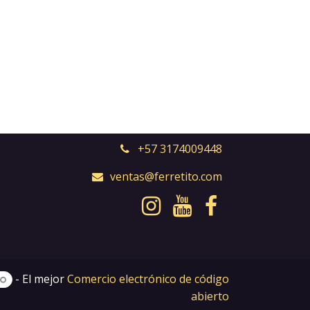
+57 3174009448
ventas@ferretito.com
- El mejor
Comercio electrónico de código
abierto