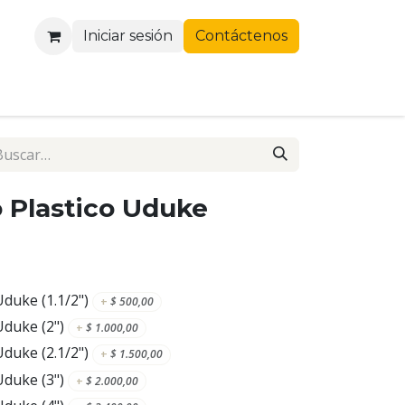
Iniciar sesión
Contáctenos
 Plastico Uduke
duke (1.1/2")
+
$
500,00
duke (2")
+
$
1.000,00
duke (2.1/2")
+
$
1.500,00
duke (3")
+
$
2.000,00