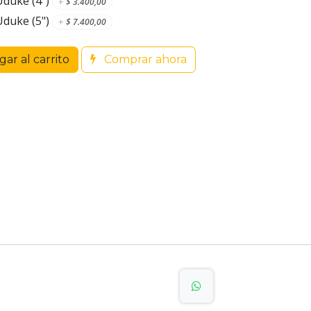
duke (4")
+
$
3.400,00
duke (5")
+
$
7.400,00
ar al carrito
Comprar ahora