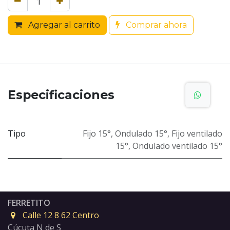
Agregar al carrito
Comprar ahora
Especificaciones
Tipo
Fijo 15°
,
Ondulado 15°
,
Fijo ventilado
15°
,
Ondulado ventilado 15°
FERRETITO
Calle 12 8 62 Centro
Cúcuta N de S