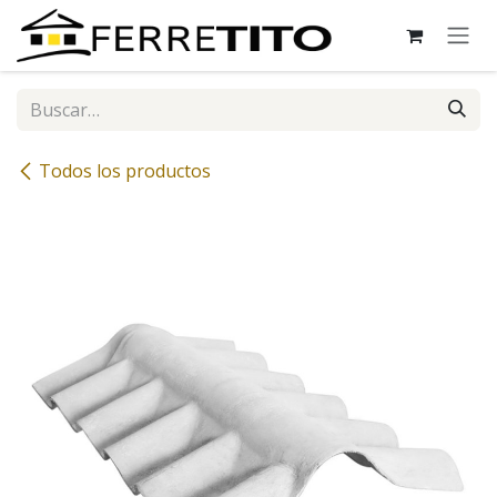
Ir al contenido
Todos los productos