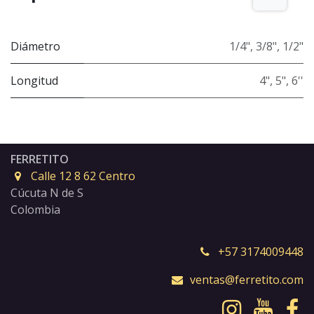
Diámetro
1/4"
,
3/8"
,
1/2"
Longitud
4"
,
5"
,
6''
FERRETITO
Calle 12 8 62 Centro
Cúcuta N de S
Colombia
+57 3174009448
ventas@ferretito.com