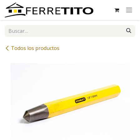
Ir al contenido
Todos los productos