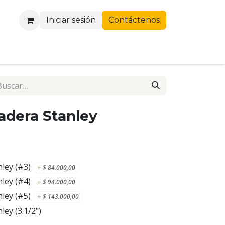
Iniciar sesión
Contáctenos
adera Stanley
ley (#3)
+
$
84.000,00
ley (#4)
+
$
94.000,00
ley (#5)
+
$
143.000,00
ley (3.1/2")