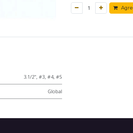
Agreg
3.1/2"
,
#3
,
#4
,
#5
Global