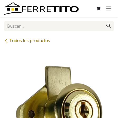
Ir al contenido
Todos los productos