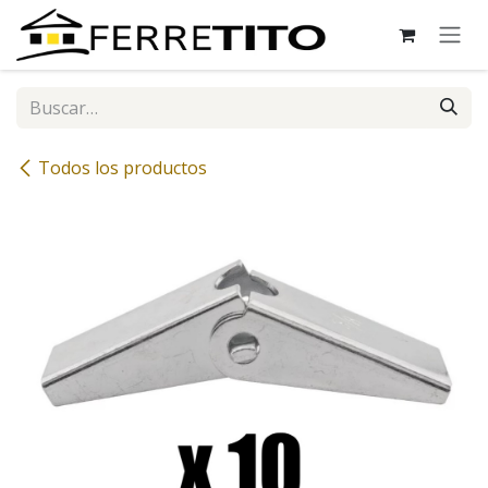
Ir al contenido
Todos los productos