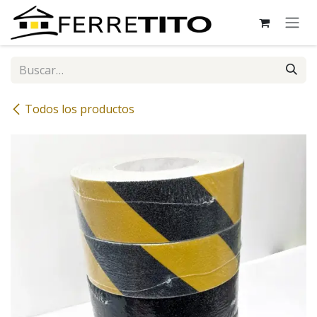
Ir al contenido
Todos los productos