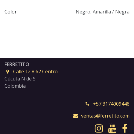
Color
Negro
,
Amarilla / Negra
FERRETITO
Calle 12 8 62 Centro
Cúcuta N de S
Colombia
+57 3174009448
ventas@ferretito.com