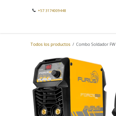
Ir al contenido
+57 3174009448
Todos los productos
Combo Soldador FW1