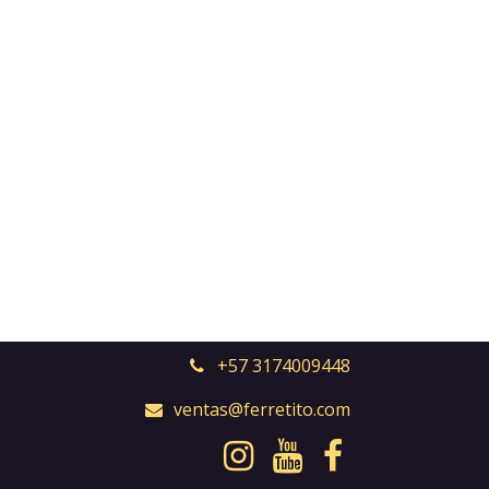
+57 3174009448
ventas@ferretito.com