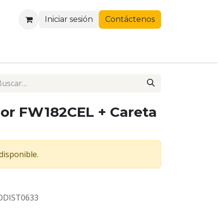
Iniciar sesión
Contáctenos
or FW182CEL + Careta
disponible.
DIST0633