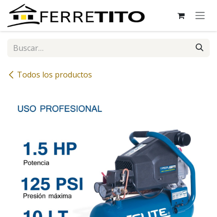
Ir al contenido
Todos los productos