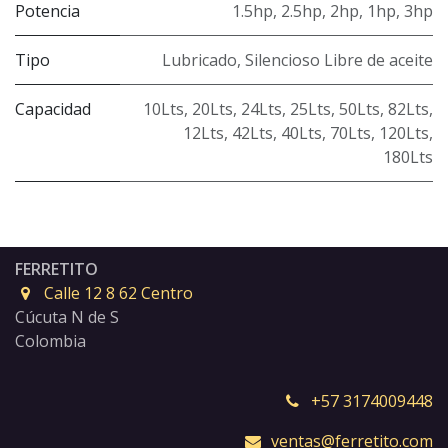
Potencia
1.5hp
,
2.5hp
,
2hp
,
1hp
,
3hp
Tipo
Lubricado
,
Silencioso Libre de aceite
Capacidad
10Lts
,
20Lts
,
24Lts
,
25Lts
,
50Lts
,
82Lts
,
12Lts
,
42Lts
,
40Lts
,
70Lts
,
120Lts
,
180Lts
FERRETITO
Calle 12 8 62 Centro
Cúcuta N de S
Colombia
+57 3174009448
ventas@ferretito.com