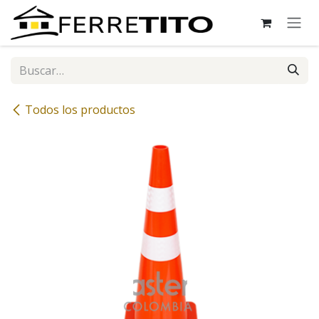
Ir al contenido
Todos los productos