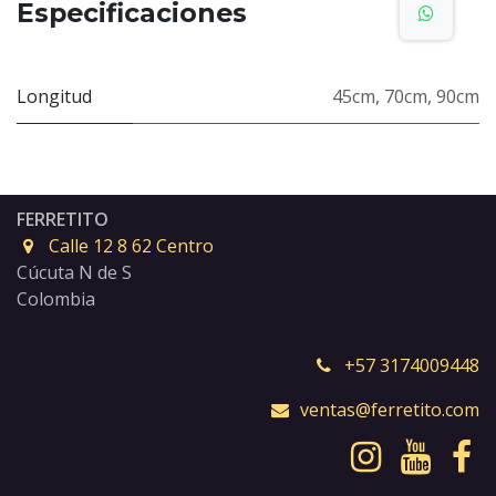
Especificaciones
Longitud
45cm
,
70cm
,
90cm
FERRETITO
Calle 12 8 62 Centro
Cúcuta N de S
Colombia
+57 3174009448
ventas@ferretito.com