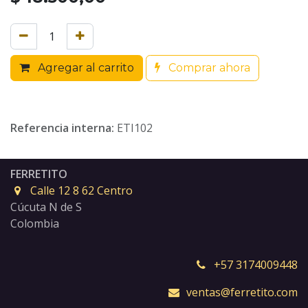
Agregar al carrito
Comprar ahora
Referencia interna:
ETI102
FERRETITO
Calle 12 8 62 Centro
Cúcuta N de S
Colombia
+57 3174009448
ventas@ferretito.com