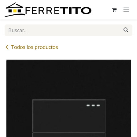
Ir al contenido
Todos los productos