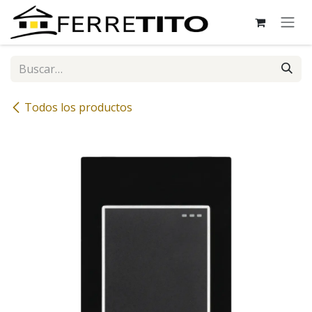
Ir al contenido
Todos los productos