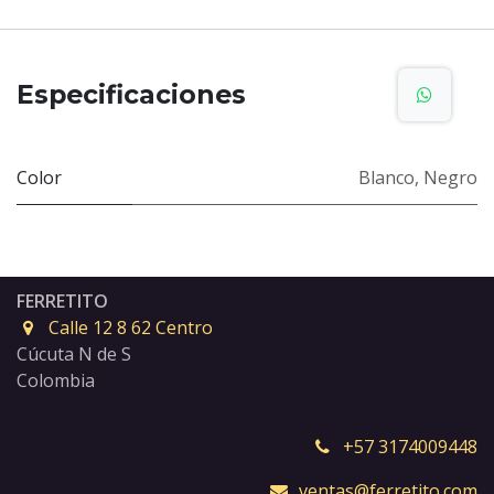
Especificaciones
Color
Blanco
,
Negro
FERRETITO
Calle 12 8 62 Centro
Cúcuta N de S
Colombia
+57 3174009448
ventas@ferretito.com