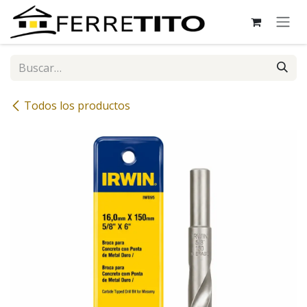
Ir al contenido
Todos los productos