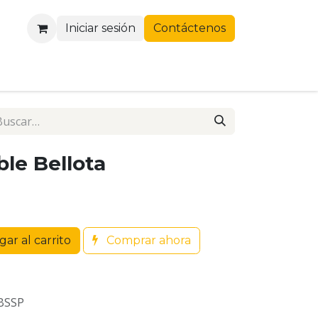
Iniciar sesión
Contáctenos
ble Bellota
ar al carrito
Comprar ahora
BSSP