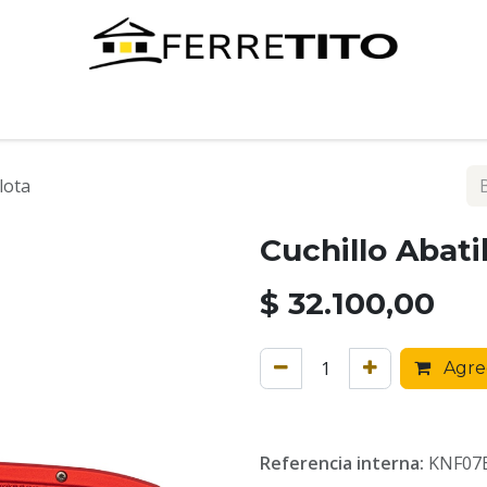
Tienda
Contáctenos
lota
Cuchillo Abati
$
32.100,00
Agreg
Referencia interna:
KNF07