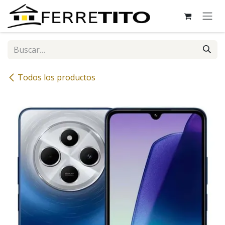
Ir al contenido
Todos los productos