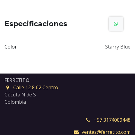
Especificaciones
Color
Starry Blue
FERRETITO
Calle 12 8 62 Centro
Cúcuta N de S
Colombia
+57 3174009448
ventas@ferretito.com