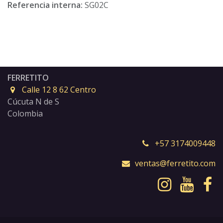
Referencia interna:
SG02C
FERRETITO
Calle 12 8 62 Centro
Cúcuta N de S
Colombia
+57 3174009448
ventas@ferretito.com