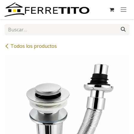
Ir al contenido
Todos los productos