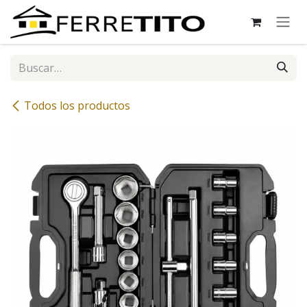
Ir al contenido
Todos los productos