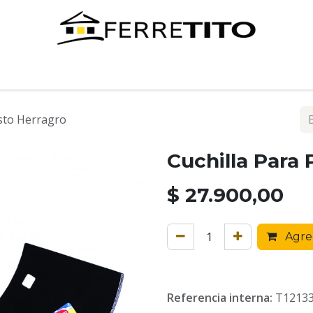
Tienda
Contáctenos
asto Herragro
Cuchilla Para
$
27.900,00
Agreg
Referencia interna:
T1213