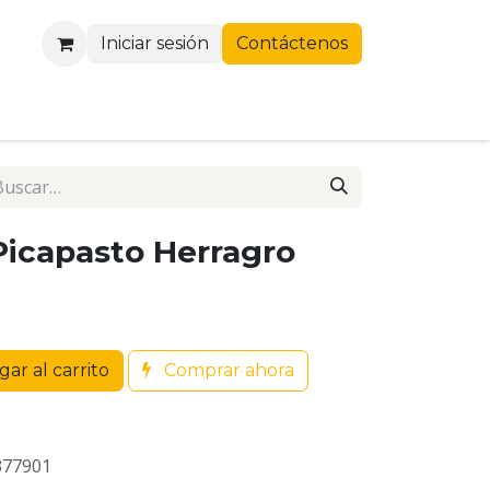
Iniciar sesión
Contáctenos
 Picapasto Herragro
ar al carrito
Comprar ahora
377901