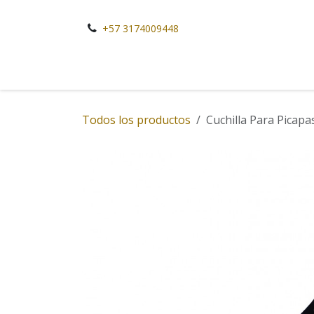
Ir al contenido
+57 3174009448
Todos los productos
Cuchilla Para Picap