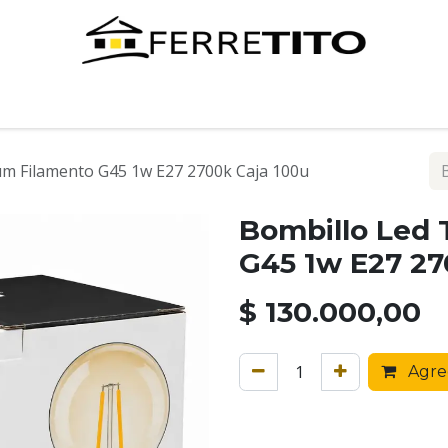
Tienda
Contáctenos
um Filamento G45 1w E27 2700k Caja 100u
Bombillo Led 
G45 1w E27 27
$
130.000,00
Agreg