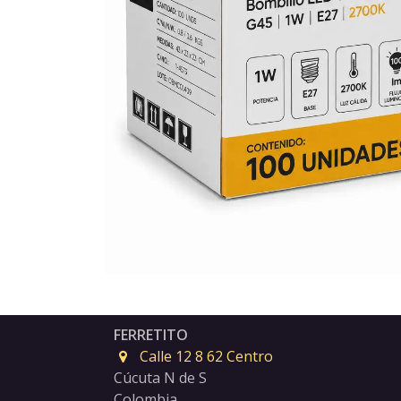
FERRETITO
Calle 12 8 62 Centro
Cúcuta N de S
Colombia