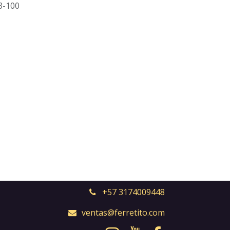
3-100
+57 3174009448
ventas@ferretito.com