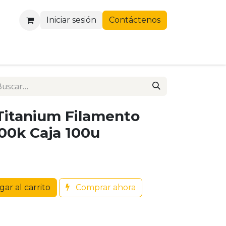
Iniciar sesión
Contáctenos
Titanium Filamento
00k Caja 100u
ar al carrito
Comprar ahora