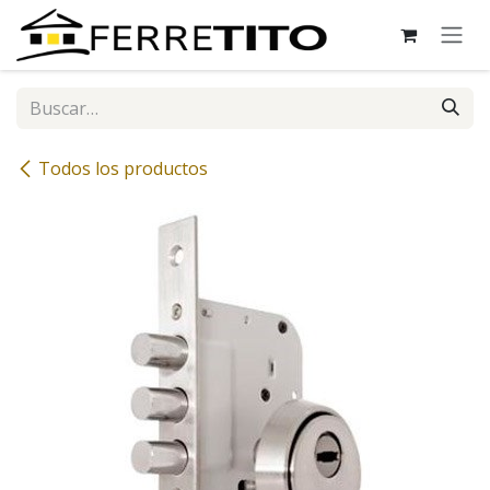
Ir al contenido
Todos los productos