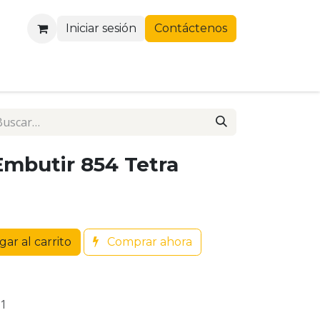
Iniciar sesión
Contáctenos
Embutir 854 Tetra
ar al carrito
Comprar ahora
1