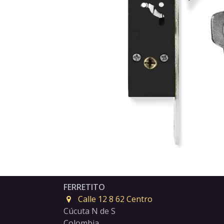
FERRETITO
Calle 12 8 62 Centro
Cúcuta N de S
Colombia