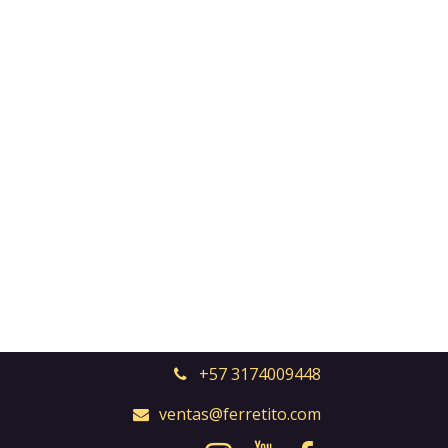
+57 3174009448
ventas@ferretito.com