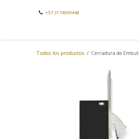
Ir al contenido
+57 3174009448
Todos los productos
Cerradura de Embuti