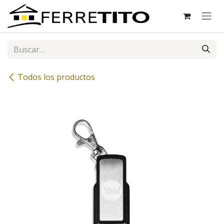
Ir al contenido
Todos los productos